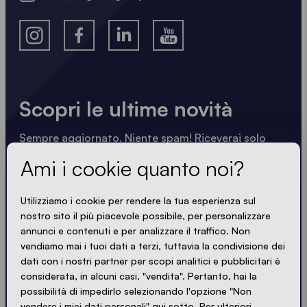
Scopri le ultime novità
Sempre aggiornato. Niente spam! Riceverai solo
informazioni utili scritte in modo nitido, sintetico e
Ami i cookie quanto noi?
compatto. Proprio come i nostri gazebo.
Utilizziamo i cookie per rendere la tua esperienza sul
LOADING - LOADING - LOADING - LOADING -
nostro sito il più piacevole possibile, per personalizzare
annunci e contenuti e per analizzare il traffico. Non
SONO D'ACCORDO CON LA PRIVACY POLICY
vendiamo mai i tuoi dati a terzi, tuttavia la condivisione dei
dati con i nostri partner per scopi analitici e pubblicitari è
considerata, in alcuni casi, "vendita". Pertanto, hai la
possibilità di impedirlo selezionando l'opzione "Non
vendere i miei dati personali" qui sotto. Per ulteriori