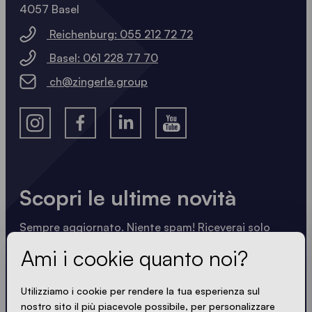
4057 Basel
Reichenburg: 055 212 72 72
Basel: 061 228 77 70
ch@zingerle.group
Scopri le ultime novità
Sempre aggiornato. Niente spam! Riceverai solo
informazioni utili scritte in modo nitido, sintetico e
Ami i cookie quanto noi?
compatto. Proprio come i nostri gazebo.
Utilizziamo i cookie per rendere la tua esperienza sul
nostro sito il più piacevole possibile, per personalizzare