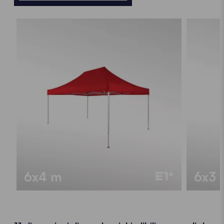
6x4 m
6x3 