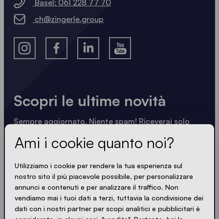
Basel: 061 228 77 70
ch@zingerle.group
Scopri le ultime novità
Sempre aggiornato. Niente spam! Riceverai solo
informazioni utili scritte in modo nitido, sintetico e
Ami i cookie quanto noi?
compatto. Proprio come i nostri gazebo.
Utilizziamo i cookie per rendere la tua esperienza sul
nostro sito il più piacevole possibile, per personalizzare
annunci e contenuti e per analizzare il traffico. Non
SONO D'ACCORDO CON LA PRIVACY POLICY
vendiamo mai i tuoi dati a terzi, tuttavia la condivisione dei
dati con i nostri partner per scopi analitici e pubblicitari è