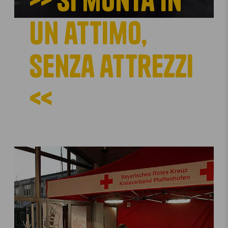
un attimo,
senza attrezzi
<<