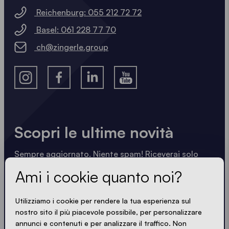
Reichenburg: 055 212 72 72
Basel: 061 228 77 70
ch@zingerle.group
Scopri le ultime novità
Sempre aggiornato. Niente spam! Riceverai solo
informazioni utili scritte in modo nitido, sintetico e
Ami i cookie quanto noi?
compatto. Proprio come i nostri gazebo.
Utilizziamo i cookie per rendere la tua esperienza sul
nostro sito il più piacevole possibile, per personalizzare
annunci e contenuti e per analizzare il traffico. Non