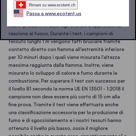
Rimani su www.ecotent.ch
Passa a www.ecotent.us
Istituti di prova accreditati testano e classificano i
nostri prodotti in base agli standard applicabili di
reazione al fuoco. Durante i test, i campioni di
tessuto lunghi 1 m vengono fatti bruciare tramite
contatto diretto con fiamma all'estremità inferiore
per 10 minuti dopo i quali viene misurata l'altezza
massima raggiunta dalla fiamma. Inoltre, viene
misurato lo sviluppo di calore e fumo durante la
combustione. Per superare il test con successo per
il livello B1 secondo la norma UE EN 13501 - 1:2018 il
campione non deve essere più corto di 15 cm alla
fine prova. Tramite il test viene effettuata anche
una classificazione accessoria per la produzione di
fumo e di sgocciolamento e i nostri tessuti hanno
ottenuto il livello più basso, ossia il migliore
possibile anche in questo caso, rispettivamente s1 e