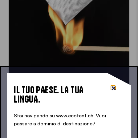
IL TUO PAESE. LA TUA
LINGUA.
TESSUTI CERTIFICATI
Stai navigando su www.ecotent.ch. Vuoi
CERTIFICATO RESISTENZA
passare a dominio di destinazione?
AL FUOCO GAZEBO