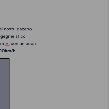
ei nostri gazebo
ngegneristico
x3m
E1
con un buon
 100km/h
!