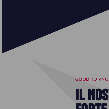
GOOD TO KN
IL NO