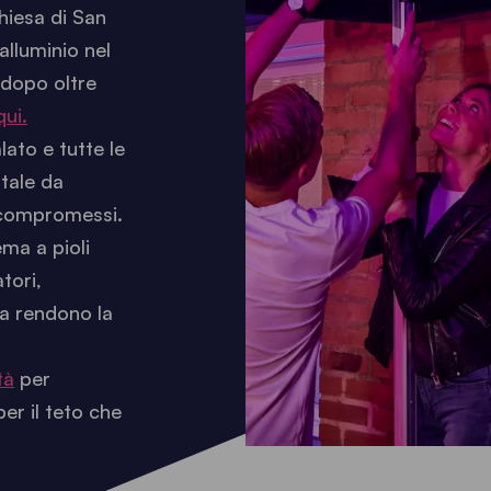
hiesa di San
alluminio nel
 dopo oltre
qui.
ato e tutte le
tale da
 compromessi.
ma a pioli
tori,
ca rendono la
tà
per
er il teto che