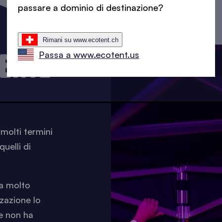
passare a dominio di destinazione?
Rimani su www.ecotent.ch
TENTE
Passa a www.ecotent.us
 molti termini
uelli di
ma molto
zzazione lo
e non ha