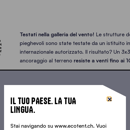
0 KM/H •
Testati nella galleria del vento!
Le strutture d
pieghevoli sono state testate da un istituito i
internazionale autorizzato. Il risultato? Un 3
ancoraggio al terreno
resiste a venti fino ai
IL TUO PAESE. LA TUA
LINGUA.
Stai navigando su www.ecotent.ch. Vuoi