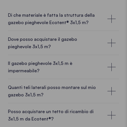
Di che materiale è fatta la struttura della
gazebo pieghevole Ecotent® 3x1,5 m?
Dove posso acquistare il gazebo
pieghevole 3x1,5 m?
Consulenti locali nella tua zona
Il gazebo pieghevole 3x1,5 m è
impermeabile?
Scegliendo il nostro gazebo pieghevole
3x1,5 m
,
scegli un gazebo pieghevole di alta qualità
direttamente dal produttore
e tutti i vantaggi che
Quanti teli laterali posso montare sul mio
ne derivano:
esperienza nella produzione,
know-
gazebo 3x1,5 m?
how
e
produzione europea
incontrano
idee
brillanti
e un
team dinamico.
L’esperto Ecotent più
Posso acquistare un tetto di ricambio di
vicino a te sarà lieto di consigliarti anche
3x1,5 m da Ecotent®?
direttamente in loco.