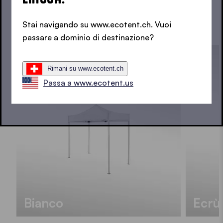
VEDI TUTTI I COLORI
Stai navigando su www.ecotent.ch. Vuoi
passare a dominio di destinazione?
Rimani su www.ecotent.ch
Passa a www.ecotent.us
Bianco
Ecrù