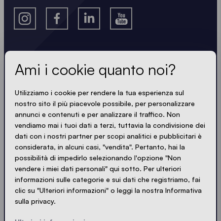
Ami i cookie quanto noi?
Scopri le ultime novità
Sempre aggiornato. Niente spam! Riceverai solo
Utilizziamo i cookie per rendere la tua esperienza sul
nostro sito il più piacevole possibile, per personalizzare
informazioni utili scritte in modo nitido, sintetico e
annunci e contenuti e per analizzare il traffico. Non
compatto. Proprio come i nostri gazebo.
vendiamo mai i tuoi dati a terzi, tuttavia la condivisione dei
dati con i nostri partner per scopi analitici e pubblicitari è
considerata, in alcuni casi, "vendita". Pertanto, hai la
LOADING - LOADING - LOADING - LOADING -
possibilità di impedirlo selezionando l'opzione "Non
SONO D'ACCORDO CON LA PRIVACY POLICY
vendere i miei dati personali" qui sotto. Per ulteriori
informazioni sulle categorie e sui dati che registriamo, fai
clic su "Ulteriori informazioni" o leggi la nostra Informativa
sulla privacy.
Invia