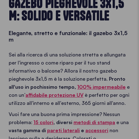
GAZEBO PIEGHEVOLE 3X1,5
M: SOLIDO E VERSATILE
Elegante, stretto e funzionale: il gazebo 3x1,5
m
Sei alla ricerca di una soluzione stretta e allungata
per l'ingresso o come riparo per il tuo stand
informativo o balcone? Allora il nostro gazebo
pieghevole 3x1,5 m è la soluzione perfetta.
Pronto
all'uso in pochissimo tempo,
100% impermeabile
e
con un’
affidabile protezione UV
è perfetto per ogni
utilizzo all'interno e all'esterno, 365 giorni all'anno.
Vuoi fare una buona prima impressione? Nessun
problema:
15 colori
,
diversi
metodi di stampa
e una
vasta gamma di
pareti laterali
e
accessori
non
lasciano nulla a desiderare. Colorati o