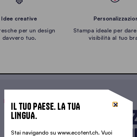
Idee creative
Personalizzazio
resche per un design
Stampa ideale per dar
davvero tuo.
visibilità al tuo b
I NOSTRI PUNTI FORTI
IL TUO PAESE. LA TUA
MOLTO PIÙ DI UN GA
LINGUA.
PERSONALIZZATO ON
Stai navigando su www.ecotent.ch. Vuoi