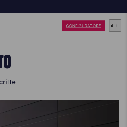
CONFIGURATORE
it
TO
ritte