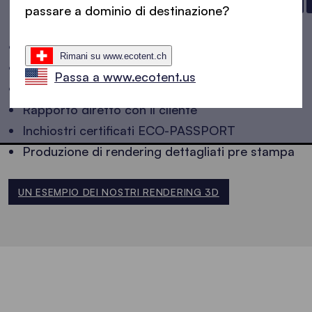
passare a dominio di destinazione?
Tipografia interna
Rimani su www.ecotent.ch
Team di esperti designer italiani
Passa a www.ecotent.us
Decine d'anni di esperienza nel settore
Rapporto diretto con il cliente
Inchiostri certificati ECO-PASSPORT
Produzione di rendering dettagliati pre stampa
UN ESEMPIO DEI NOSTRI RENDERING 3D