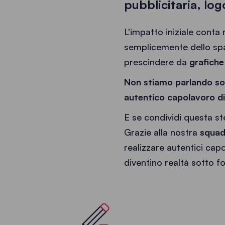
pubblicitaria, log
L'impatto iniziale conta 
semplicemente dello spa
prescindere da
grafiche 
N
on stiamo parlando sol
autentico capolavoro di 
E se condividi questa ste
Grazie alla nostra
squadr
realizzare autentici capo
diventino realtà sotto f