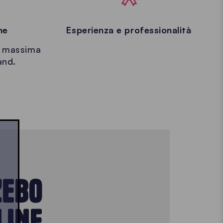
ne
Esperienza e professionalità
e massima
rand.
ZEBO
LINE