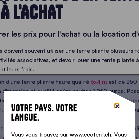
À L'ACHAT
r les prix pour l'achat ou la location d
s doivent souvent utiliser une tente pliante plusieurs f
ivités associatives, et devoir louer une tente pliante
t leurs frais.
n d'une tente pliante haute qualité
6x4 m
est de 250 €
 dimension et qualité coûte environ 1 950 euros. Pos
r des dizaines d'années d’utilisation (la durée varie e
VOTRE PAYS. VOTRE
t, si vous ne l'utilisez qu’une fois par an, vous n’êtes 
LANGUE.
 sur le prix,
si vous prévoyez d'utiliser votre tente pl
Vous vous trouvez sur www.ecotent.ch. Vous
l est dans votre intérêt de l'acheter
. Et, si vous n'en a