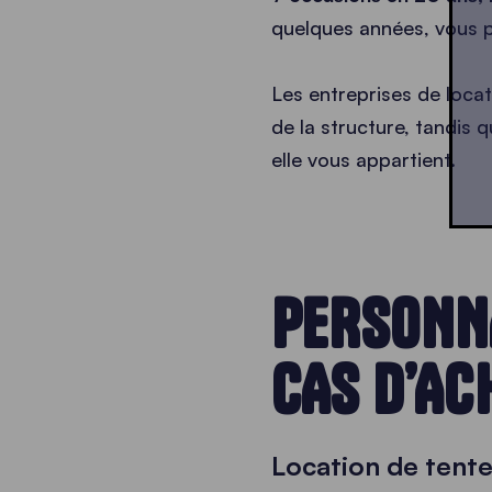
quelques années, vous p
Les entreprises de loc
de la structure, tandis q
elle vous appartient.
PERSONNA
CAS D’AC
Location de tente