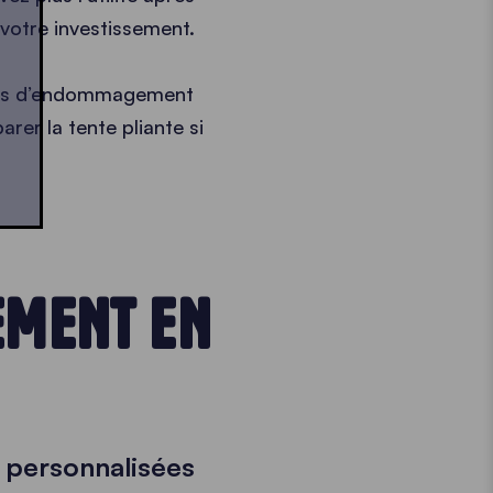
votre investissement.
 cas d’endommagement
arer la tente pliante si
EMENT EN
 personnalisées