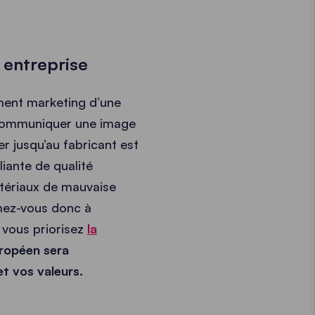
e entreprise
ment marketing d’une
e communiquer une image
r jusqu’au fabricant est
liante de qualité
atériaux de mauvaise
ormez-vous donc à
i vous priorisez
la
uropéen
sera
t vos valeurs.