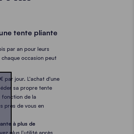
'une tente pliante
ois par an pour leurs
 à chaque occasion peut
 par jour. L'achat d'une
séder sa propre tente
n fonction de la
pas près de vous en
iante à plus de
vez plus l’utilité après