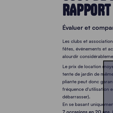
RAPPORT 
Évaluer et compare
Les clubs et association
fêtes, événements et act
alourdir considérablemen
Le prix de location moye
tente de jardin de même
pliante peut donc garanti
fréquence d'utilisation e
débarrasser).
En se basant uniquement
7 occasions en 20 ans, i