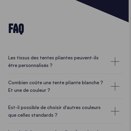
FAQ
Les tissus des tentes pliantes peuvent-ils
être personnalisés ?
Combien coûte une tente pliante blanche ?
Et une de couleur ?
Le prix de la tente ne varie pas en fonction de
la couleur.
Est-il possible de choisir d'autres couleurs
que celles standards ?
Le prix est le même que vous choisissiez une tente
pliante entièrement blanche ou dans l'une de nos 15