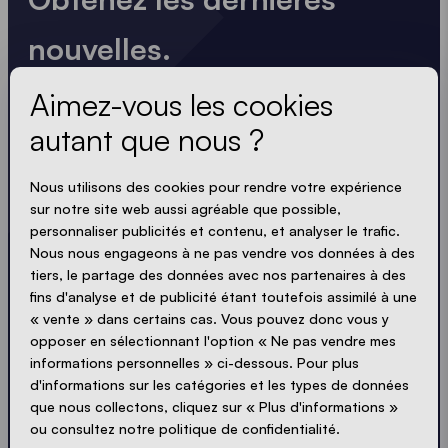
nouvelles.
Toujours à jour. Pas de spam ! Nous sommes brefs
Aimez-vous les cookies
et percutants. Tout comme nos tentes.
autant que nous ?
LOADING - LOADING - LOADING - LOADING -
Nous utilisons des cookies pour rendre votre expérience
sur notre site web aussi agréable que possible,
ACCEPTER LA POLITIQUE DE PROTECTION
personnaliser publicités et contenu, et analyser le trafic.
PRIVACY
Nous nous engageons à ne pas vendre vos données à des
tiers, le partage des données avec nos partenaires à des
fins d'analyse et de publicité étant toutefois assimilé à une
« vente » dans certains cas. Vous pouvez donc vous y
opposer en sélectionnant l'option « Ne pas vendre mes
Envoyer
informations personnelles » ci-dessous. Pour plus
d'informations sur les catégories et les types de données
que nous collectons, cliquez sur « Plus d'informations »
© Ecotent®
Catalogue
ou consultez notre politique de confidentialité.