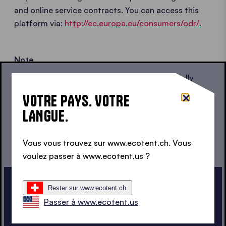
and online service contracts. You can access this
platform via:
http://ec.europa.eu/consumers/odr/
.
Note
All contents of this website have been carefully
checked. Nevertheless, no liability or guarantee can
VOTRE PAYS. VOTRE
be given for the completeness or correctness of
LANGUE.
the contents. This also applies to all websites that
can be reached via hyperlink.
Vous vous trouvez sur www.ecotent.ch. Vous
voulez passer à www.ecotent.us ?
Rester sur www.ecotent.ch.
Passer à www.ecotent.us