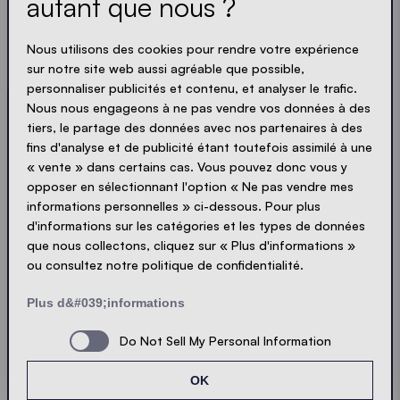
autant que nous ?
LOADING - LOADING - LOADING - LOADING -
Nous utilisons des cookies pour rendre votre expérience
sur notre site web aussi agréable que possible,
ACCEPTER LA POLITIQUE DE PROTECTION
personnaliser publicités et contenu, et analyser le trafic.
PRIVACY
Nous nous engageons à ne pas vendre vos données à des
tiers, le partage des données avec nos partenaires à des
fins d'analyse et de publicité étant toutefois assimilé à une
« vente » dans certains cas. Vous pouvez donc vous y
opposer en sélectionnant l'option « Ne pas vendre mes
Envoyer
informations personnelles » ci-dessous. Pour plus
d'informations sur les catégories et les types de données
que nous collectons, cliquez sur « Plus d'informations »
© Ecotent®
Catalogue
ou consultez notre politique de confidentialité.
Protection de la vie privée
Mentions légales
Plus d&#039;informations
Cookies
Contact
Sitemap
Do Not Sell My Personal Information
OK