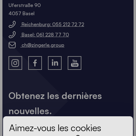
Uferstraße 90
4057 Basel
Reichenburg: 055 212 72 72
Basel: 061 228 77 70
ch@zingerle.group
Obtenez les dernières
nouvelles.
Toujours à jour. Pas de spam ! Nous sommes brefs
Aimez-vous les cookies
et percutants. Tout comme nos tentes.