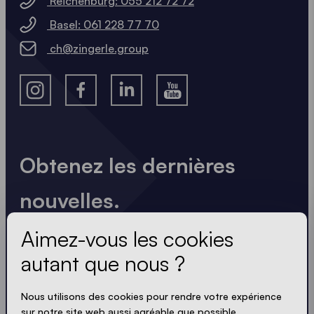
Reichenburg: 055 212 72 72
Basel: 061 228 77 70
ch@zingerle.group
Obtenez les dernières
nouvelles.
Toujours à jour. Pas de spam ! Nous sommes brefs
Aimez-vous les cookies
et percutants. Tout comme nos tentes.
autant que nous ?
Nous utilisons des cookies pour rendre votre expérience
sur notre site web aussi agréable que possible,