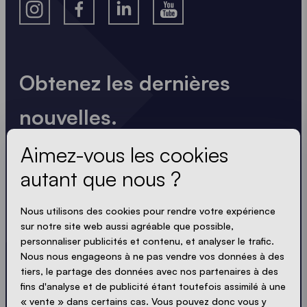
Obtenez les dernières
nouvelles.
Toujours à jour. Pas de spam ! Nous sommes brefs
Aimez-vous les cookies
et percutants. Tout comme nos tentes.
autant que nous ?
LOADING - LOADING - LOADING - LOADING -
Nous utilisons des cookies pour rendre votre expérience
sur notre site web aussi agréable que possible,
ACCEPTER LA POLITIQUE DE PROTECTION
personnaliser publicités et contenu, et analyser le trafic.
PRIVACY
Nous nous engageons à ne pas vendre vos données à des
tiers, le partage des données avec nos partenaires à des
fins d'analyse et de publicité étant toutefois assimilé à une
« vente » dans certains cas. Vous pouvez donc vous y