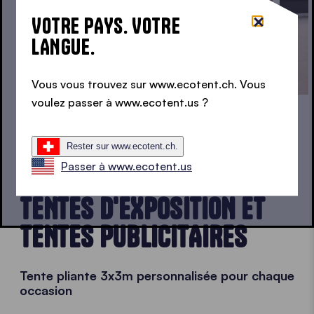
VOTRE PAYS. VOTRE
LANGUE.
Vous vous trouvez sur www.ecotent.ch. Vous
voulez passer à www.ecotent.us ?
LE PRODUIT UNIVERSEL POUR CHAQUE PROJET
Rester sur www.ecotent.ch.
Passer à www.ecotent.us
TENTES DE MARCHÉ 3X3,
TENTES D'EXPOSITION ET
TENTES PUBLICITAIRES
Tente pliante 3x3m personnalisée pour chaque
occasion