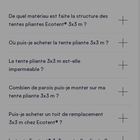
De quel matériau est faite la structure des
tentes pliantes Ecotent® 3x3 m ?
Où puis-je acheter la tente pliante 3x3 m ?
Consultants dans votre région
La tente pliante 3x3 m est-elle
imperméable ?
Choisir notre tente pliante
3x3 m
signifie opter pour
un produit haute qualité
vendu directement par le
fabricant
e avec tous les avantages que cela
Combien de parois puis-je monter sur ma
comporte :
expérience de production,
savoir-faire
tente pliante 3x3 m ?
et
production européenne
associés à des
idées
brillantes
et à une équipe
dynamique.
L'expert
Puis-je acheter un toit de remplacement
Ecotent le plus proche de chez vous se fera un
3x3 m chez Ecotent® ?
plaisir de vous conseiller directement.
Longévité extrême