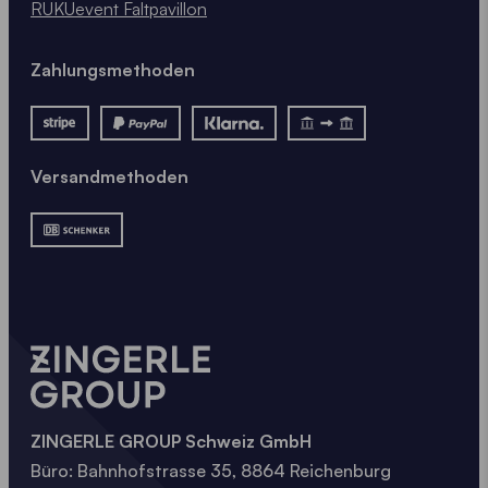
RUKUevent Faltpavillon
Schraubanker (mind. 40 cm)
Für dauerhafte Installationen im Garten oder auf
Grünflächen. Sie verankern den Faltpavillon
Zahlungsmethoden
besonders fest im Boden, auch bei schwierigen
Wetterbedingungen.
Versandmethoden
Für maximale Sicherheit können diese 4 Lösungen
auch miteinander kombiniert werden!
ZINGERLE GROUP Schweiz GmbH
Büro: Bahnhofstrasse 35, 8864 Reichenburg