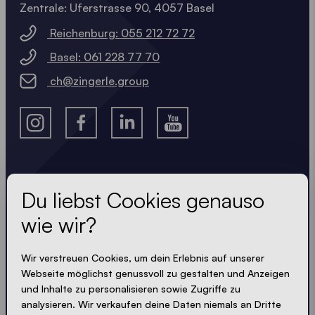
Zentrale: Uferstrasse 90, 4057 Basel
Reichenburg: 055 212 72 72
Basel: 061 228 77 70
ch@zingerle.group
Lass dir nichts entgehen
Du liebst Cookies genauso
wie wir?
Immer up-to-date. Kein Spam! Wir halten uns kurz.
Knackig und kompakt - wie unsere Zelte.
Wir verstreuen Cookies, um dein Erlebnis auf unserer
Webseite möglichst genussvoll zu gestalten und Anzeigen
und Inhalte zu personalisieren sowie Zugriffe zu
analysieren. Wir verkaufen deine Daten niemals an Dritte
PRIVACY AKZEPTIEREN