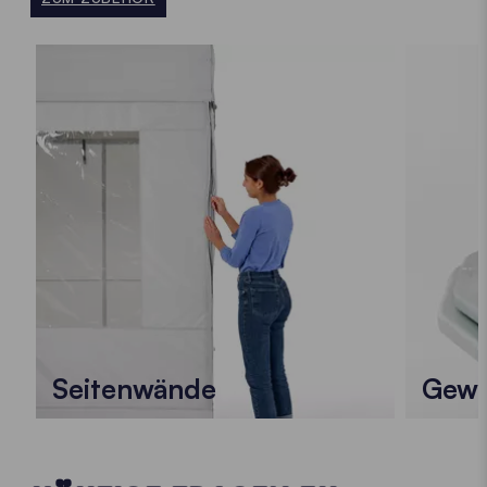
Seitenwände
Gewi