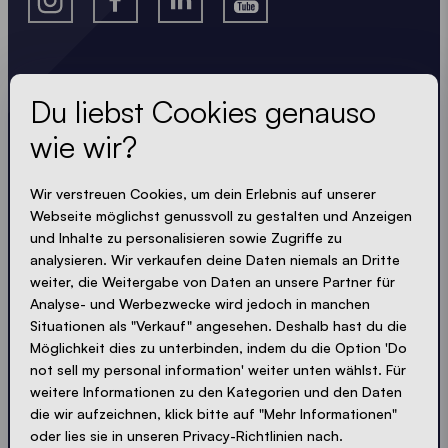
Lass dir nichts entgehen
Du liebst Cookies genauso
wie wir?
Immer up-to-date. Kein Spam! Wir halten uns kurz.
Knackig und kompakt - wie unsere Zelte.
Wir verstreuen Cookies, um dein Erlebnis auf unserer
Webseite möglichst genussvoll zu gestalten und Anzeigen
LOADING - LOADING - LOADING - LOADING -
und Inhalte zu personalisieren sowie Zugriffe zu
analysieren. Wir verkaufen deine Daten niemals an Dritte
PRIVACY AKZEPTIEREN
weiter, die Weitergabe von Daten an unsere Partner für
Analyse- und Werbezwecke wird jedoch in manchen
Situationen als "Verkauf" angesehen. Deshalb hast du die
Möglichkeit dies zu unterbinden, indem du die Option 'Do
not sell my personal information' weiter unten wählst. Für
Absenden
weitere Informationen zu den Kategorien und den Daten
die wir aufzeichnen, klick bitte auf "Mehr Informationen"
oder lies sie in unseren Privacy-Richtlinien nach.