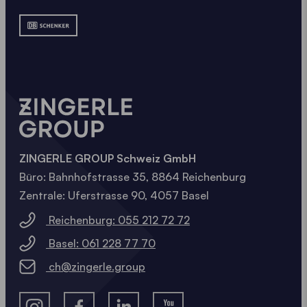
Umfassende Garantien
Klare Herstellergarantie und lange
Ersatzteilverfügbarkeit.
Zuverlässiger Service
Ein erfahrenes Team unterstützt dich auch nach
dem Kauf.
Über 30 Jahre Erfahrung
ZINGERLE GROUP Schweiz GmbH
Teil der Zingerle Group, einem der führenden
Büro: Bahnhofstrasse 35, 8864 Reichenburg
Hersteller von Faltpavillons in Europa.
Zentrale: Uferstrasse 90, 4057 Basel
Reichenburg: 055 212 72 72
ÜBER UNS
Basel: 061 228 77 70
ch@zingerle.group