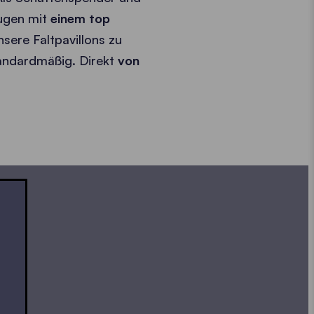
ugen mit
einem top
ere Faltpavillons zu
tandardmäßig. Direkt
von