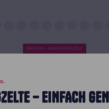
EIN KLICK - DEIN GASTROZELT
G.
ZELTE – EINFACH GE