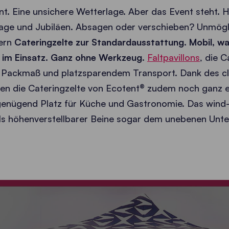
t. Eine unsichere Wetterlage. Aber das Event steht. 
age und Jubiläen. Absagen oder verschieben? Unmögl
nern
Cateringzelte zur Standardausstattung.
Mobil, w
im Einsatz. Ganz ohne Werkzeug.
Faltpavillons
, die C
 Packmaß und platzsparendem Transport. Dank des c
n die Cateringzelte von Ecotent® zudem noch ganz e
 genügend Platz für Küche und Gastronomie. Das wind
els höhenverstellbarer Beine sogar dem unebenen Unte