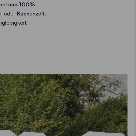
ibel und 100%
lt
oder
Küchenzelt
.
glebigkeit.