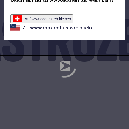
Möchtest du zu www.ecotent.us wechseln?
stroz
Auf www.ecotent.ch bleiben
Zu www.ecotent.us wechseln