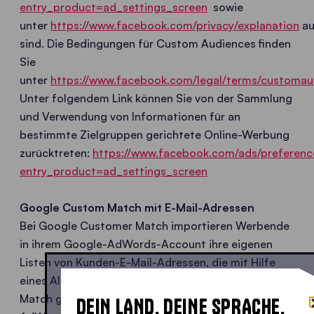
entry_product=ad_settings_screen
sowie
unter
https://www.facebook.com/privacy/explanation
au
sind. Die Bedingungen für Custom Audiences finden
Sie
unter
https://www.facebook.com/legal/terms/customau
Unter folgendem Link können Sie von der Sammlung
und Verwendung von Informationen für an
bestimmte Zielgruppen gerichtete Online-Werbung
zurücktreten:
https://www.facebook.com/ads/preferenc
entry_product=ad_settings_screen
Google Custom Match mit E-Mail-Adressen
Bei Google Customer Match importieren Werbende
in ihrem Google-AdWords-Account ihre eigenen
Listen von Kunden-E-Mail-Adressen, die mit Hilfe
eines Algorithmus verschlüsselt werden. Customer
Match gleicht die anonymisierten E-Mail-Listen in
DEIN LAND. DEINE SPRACHE.