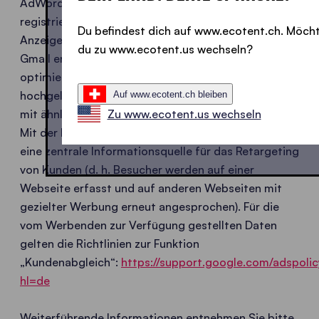
AdWords mit der eigenen Datenbank der
registrierten Nutzer ab und kann somit gezielt
Du befindest dich auf www.ecotent.ch. Möch
Anzeigen innerhalb der Google-Suche, YouTube und
du zu www.ecotent.us wechseln?
Gmail erstellen und Kampagnen selbstständig
optimieren. Zusätzlich kann Google auf Basis der
hochgeladenen Nutzerlisten auch ähnliche Kunden
Auf www.ecotent.ch bleiben
mit ähnlichen Interessen aufspüren.
Zu www.ecotent.us wechseln
Mit der Funktion „Kundenabgleich“ schafft Google
eine zentrale Informationsquelle für das Retargeting
von Kunden (d. h. Besucher werden auf einer
Webseite erfasst und auf anderen Webseiten mit
gezielter Werbung erneut angesprochen). Für die
vom Werbenden zur Verfügung gestellten Daten
gelten die Richtlinien zur Funktion
„Kundenabgleich“:
https://support.google.com/adspoli
hl=de
Weiterführende Informationen entnehmen Sie bitte