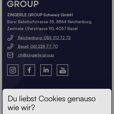
ZINGERLE GROUP Schweiz GmbH
Büro: Bahnhofstrasse 35, 8864 Reichenburg
Zentrale: Uferstrasse 90, 4057 Basel
Reichenburg: 055 212 72 72
Basel: 061 228 77 70
ch@zingerle.group
Lass dir nichts entgehen
Du liebst Cookies genauso
wie wir?
Immer up-to-date. Kein Spam! Wir halten uns kurz.