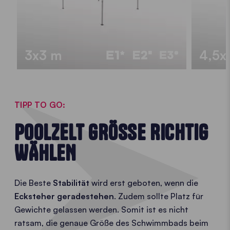
3x3 m
4,5x
TIPP TO GO:
POOLZELT GRÖSSE RICHTIG W
ÄHLEN
Die Beste
Stabilität
wird erst geboten, wenn die
Ecksteher geradestehen
. Zudem sollte Platz für
Gewichte gelassen werden. Somit ist es nicht
ratsam, die genaue Größe des Schwimmbads beim