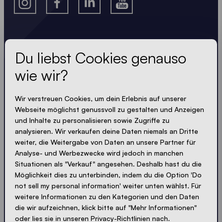
Lass dir nichts entgehen
Du liebst Cookies genauso
wie wir?
Immer up-to-date. Kein Spam! Wir halten uns kurz.
Knackig und kompakt - wie unsere Zelte.
Wir verstreuen Cookies, um dein Erlebnis auf unserer
Webseite möglichst genussvoll zu gestalten und Anzeigen
LOADING - LOADING - LOADING - LOADING -
und Inhalte zu personalisieren sowie Zugriffe zu
analysieren. Wir verkaufen deine Daten niemals an Dritte
PRIVACY AKZEPTIEREN
weiter, die Weitergabe von Daten an unsere Partner für
Analyse- und Werbezwecke wird jedoch in manchen
Situationen als "Verkauf" angesehen. Deshalb hast du die
Möglichkeit dies zu unterbinden, indem du die Option 'Do
not sell my personal information' weiter unten wählst. Für
Absenden
weitere Informationen zu den Kategorien und den Daten
die wir aufzeichnen, klick bitte auf "Mehr Informationen"
oder lies sie in unseren Privacy-Richtlinien nach.