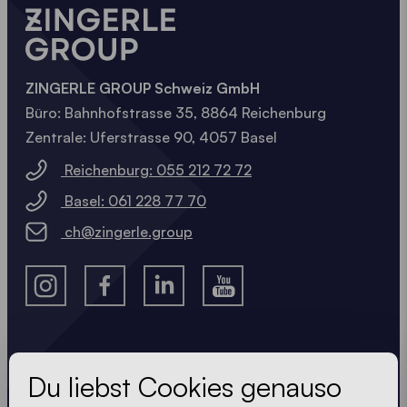
ZINGERLE GROUP Schweiz GmbH
Büro: Bahnhofstrasse 35, 8864 Reichenburg
Zentrale: Uferstrasse 90, 4057 Basel
Reichenburg: 055 212 72 72
Basel: 061 228 77 70
ch@zingerle.group
Lass dir nichts entgehen
Du liebst Cookies genauso