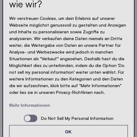
wie wir?
Immer up-to-date. Kein Spam! Wir halten uns kurz.
Knackig und kompakt - wie unsere Zelte.
Wir verstreuen Cookies, um dein Erlebnis auf unserer
LOADING - LOADING - LOADING - LOADING -
Webseite möglichst genussvoll zu gestalten und Anzeigen
und Inhalte zu personalisieren sowie Zugriffe zu
analysieren. Wir verkaufen deine Daten niemals an Dritte
PRIVACY AKZEPTIEREN
weiter, die Weitergabe von Daten an unsere Partner für
Analyse- und Werbezwecke wird jedoch in manchen
Situationen als "Verkauf" angesehen. Deshalb hast du die
Möglichkeit dies zu unterbinden, indem du die Option 'Do
not sell my personal information' weiter unten wählst. Für
Absenden
weitere Informationen zu den Kategorien und den Daten
die wir aufzeichnen, klick bitte auf "Mehr Informationen"
oder lies sie in unseren Privacy-Richtlinien nach.
© Ecotent®
Katalog
Impressum
Datenschutz
Mehr Informationen
Cookies
Kontakt
Sitemap
Do Not Sell My Personal Information
OK