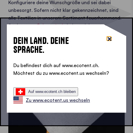
Konfiguriere deine Wunschgröße und sei dabei
unbesorgt. Sofern nicht klar gekennzeichnet, sind
alle Textilien in unserem Sortiment feuerhemmend.
Auch unsere
Seitenwände
halten einiges aus.
Du kümmerst dich um das Design, wir um die
DEIN LAND. DEINE
Zertifzierungen.
SPRACHE.
JETZT KONFIGURIEREN
Du befindest dich auf www.ecotent.ch.
Möchtest du zu www.ecotent.us wechseln?
Auf www.ecotent.ch bleiben
Zu www.ecotent.us wechseln