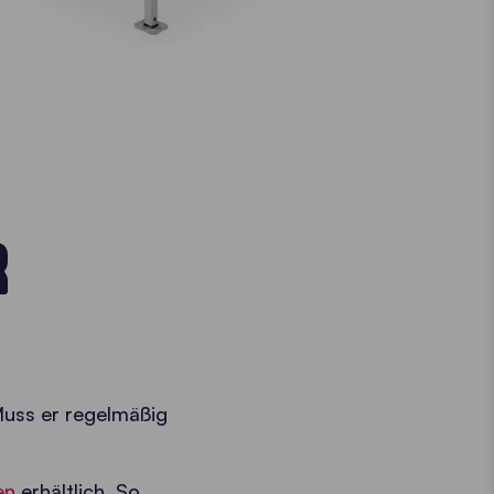
R
 Muss er regelmäßig
en
erhältlich. So