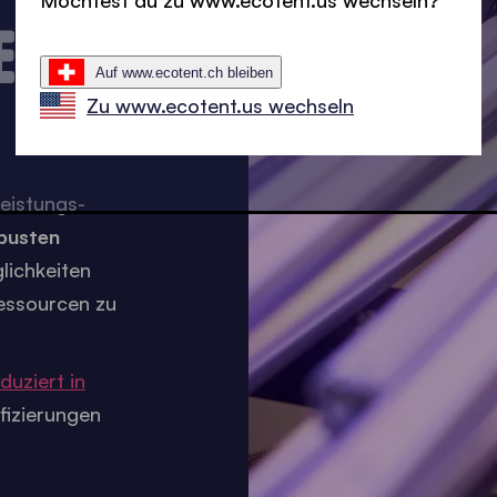
Möchtest du zu www.ecotent.us wechseln?
EKT
Auf www.ecotent.ch bleiben
Zu www.ecotent.us wechseln
Leistungs-
busten
lichkeiten
essourcen zu
duziert in
fizierungen