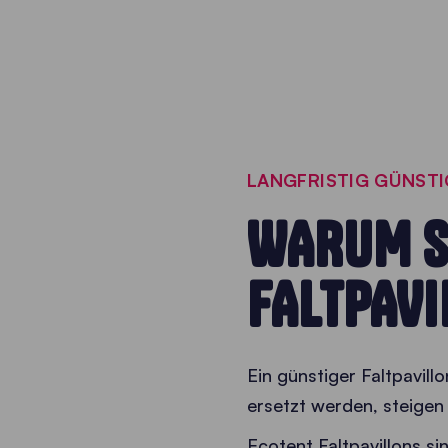
LANGFRISTIG GÜNST
WARUM S
FALTPAVI
Ein günstiger Faltpavill
ersetzt werden, steige
Ecotent Faltpavillons si