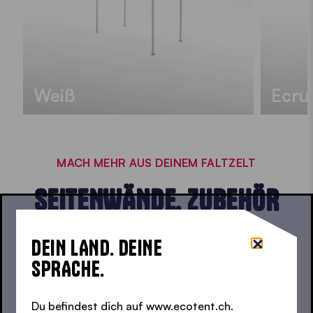
Weiß
Ecru
MACH MEHR AUS DEINEM FALTZELT
SEITENWÄNDE, ZUBEHÖR
UND VIELES MEHR
DEIN LAND. DEINE
SPRACHE.
Seitenwände
Du befindest dich auf www.ecotent.ch.