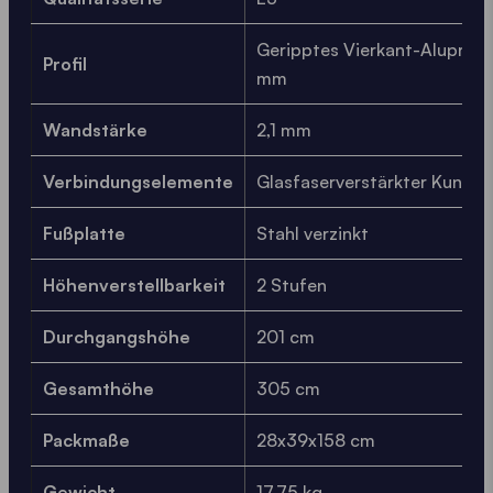
Geripptes Vierkant-Aluprofil,
Profil
mm
Wandstärke
2,1 mm
Verbindungselemente
Glasfaserverstärkter Kunsts
Fußplatte
Stahl verzinkt
Höhenverstellbarkeit
2 Stufen
Durchgangshöhe
201 cm
Gesamthöhe
305 cm
Packmaße
28x39x158 cm
Gewicht
17,75 kg