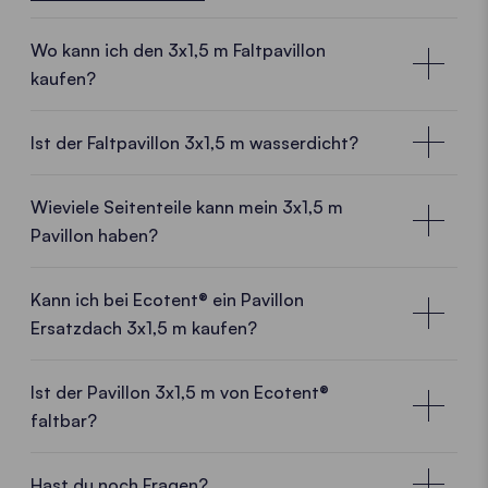
Wo kann ich den 3x1,5 m Faltpavillon
kaufen?
Lokale Kundenberater:innen in deiner Nähe
Ist der Faltpavillon 3x1,5 m wasserdicht?
Mit einem
Faltpavillon 1,5x1,5 m
von Ecotent®
entscheidest du dich für ein
hochwertiges Faltzelt
Wieviele Seitenteile kann mein 3x1,5 m
direkt vom Hersteller.
Und damit für viele Vorteile.
Pavillon haben?
Herstellererfahrung, europäische Fertigung
und
Know-how
treffen auf
frische Ideen
und ein
Kann ich bei Ecotent® ein Pavillon
dynamisches Team.
Verkaufsmitarbeiter:innen
Ersatzdach 3x1,5 m kaufen?
direkt in deiner Nähe beraten dich gerne vor Ort.
Ein Leben lang
Ist der Pavillon 3x1,5 m von Ecotent®
WO DU UNS FINDEST
faltbar?
Du hast ein neues Logo oder ein Sturm hat dein
Faltpavillon-Dach zerrissen? Kein Problem. Wir
liefern dir in kürzester Zeit ein Ersatzdach für deinen
Hast du noch Fragen?