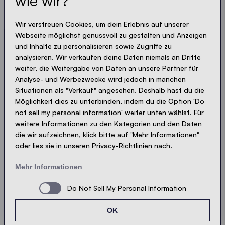
wie wir?
Lass dir nichts entgehen
Wir verstreuen Cookies, um dein Erlebnis auf unserer
Webseite möglichst genussvoll zu gestalten und Anzeigen
und Inhalte zu personalisieren sowie Zugriffe zu
Immer up-to-date. Kein Spam! Wir halten uns kurz.
analysieren. Wir verkaufen deine Daten niemals an Dritte
Knackig und kompakt - wie unsere Zelte.
weiter, die Weitergabe von Daten an unsere Partner für
Analyse- und Werbezwecke wird jedoch in manchen
LOADING - LOADING - LOADING - LOADING -
Situationen als "Verkauf" angesehen. Deshalb hast du die
Möglichkeit dies zu unterbinden, indem du die Option 'Do
PRIVACY AKZEPTIEREN
not sell my personal information' weiter unten wählst. Für
weitere Informationen zu den Kategorien und den Daten
die wir aufzeichnen, klick bitte auf "Mehr Informationen"
oder lies sie in unseren Privacy-Richtlinien nach.
Absenden
Mehr Informationen
Do Not Sell My Personal Information
© Ecotent®
Katalog
Impressum
Datenschutz
OK
Cookies
Kontakt
Sitemap